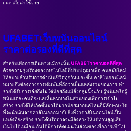
เวลาเสียค่าใช้จ่าย
UFABETเว็บพนันออนไลน์
ราคาต่อรองที่ดีที่สุด
สำหรับเพื่อการเดินทางแม้กระนั้น
UFABETราคาบอลดีที่สุด
ด้วยความรุ่งเรืองของเทคโนโลยีที่ปรับปรุงมาเพื่อ คนสมัยใหม่
ให้สบายสำหรับการดำเนินชีวิตทุกวันเยอะขึ้น คาสิโนออนไลน์
หมายถึงช่องทางการเดิมพันที่ถือว่าเป็นแหล่งรวมของการ ทำ
รายได้รับการเอ๋ยถึงไม่ใช่น้อยถึงแม้สิ่งกลุ่มนี้จะกับ ผู้พนันหรือผู้
พนันแต่ละคนที่จะแลเห็นหนทางในส่วนของเพื่อการเข้าไป
สร้าง รายได้ให้เกิดขึ้นมาได้มากน้อยมากแค่ไหนก็มีลักษณะใด
ที่จะนำเงินจากคาสิโนออกมากับสิ่งที่ว่าคาสิโนออนไลน์เป็น
แหล่งที่จะสร้าง รายได้หรืออาจจะมีจังหวะให้แด่ท่านสูญเสีย
เงินไปได้เหมือน กันได้มีการคิดแผนในส่วนของเพื่อการเข้าไป