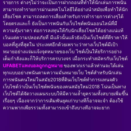
รายการ ต่างๆไม่ว่าจะเป็นการฝากถอนที่ทำให้นักเล่นการพนัน
สามารถทำรายการผ่านเทคโนโลยีได้อย่างนำสมัยเพื่อทำให้นัก
เสี่ยงโชค สามารถลดการเสี่ยงสำหรับการทำรายการต่างๆได้
โดยตรงและก็ ยังเป็นการพนันกับเว็บไซต์พนันออนไลน์ที่มี
ความคุ้มราคา ต่อการลงทุนให้กับนักเสี่ยงโชคได้อย่างแน่แท้
เว้นแต่ความปลอดภัยที่ มีแล้วนั้นแล้วยังเป็นเว็บไซต์ที่ตีราคาให้
บอลที่สูงที่สุดใน ประเทศอีกด้วยเพราะว่าทางเว็บไซต์มีเป้า
หมายอย่างแจ่มแจ้งจุดหมายของเว็บ ไซต์เป็นให้ยริการอย่าง
เต็มกำลังและก็ให้บริการครบวงจร เมื่อกระทำสมัครกับเว็บไซต์
UFABETแทงบอลถูกกฎหมาย
ของพวกเราแล้วท่านจะได้เล่น
ทุกแบบอย่างพนันตามความมั่นหมายเว็บ ไซต์สำหรับนักเล่น
การพนันคนใหม่ในสมัย2018ที่ดินเว็บไซต์ทำการแทนจตัว
เว็บไซต์ว่าเป็นเว็บไซต์พนันของคนสมัยใหม่2018 โน่นเป็นทาง
เว็บไซต์ได้จัดวางแผนระบบให้มีความล้ำยุครวมทั้งสบายเพิ่มขึ้น
เรื่อยๆ เนื่องจากว่าการเดิมพันยุคเก่าบางทีก็อาจจะจำ ต้องใช้
ความพากเพียรรวมทั้งสามารถเข้าถึงบางทีอาจจะยาก