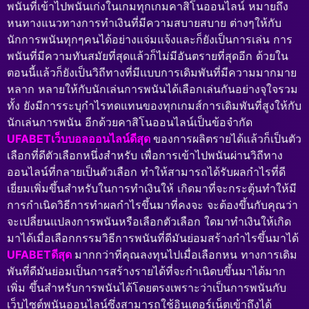
พนันที่เข้าไปพนันเก่งในเกมทุกเกมคาสิโนออนไลน์ หมายถึง
หนทางแนวทางการทำเงินที่มีความสบายสบาย ต่างๆให้กับ
นักการพนันทุกๆคนได้อย่างแจ่มแจ้งและก็ยังเป็นการเล่น การ
พนันที่มีความทันสมัยที่สุดแล้วก็ไม่มีอันตรายที่สุดอีก ด้วยใน
ตอนนี้แล้วก็ยังเป็นวิถีทางที่มีแบบการเดิมพันที่มีความมากมาย
หลาก หลายให้กับนักเล่นการพนันได้เลือกเล่นกันอย่างจุใจรวม
ทั้ง ยังมีการระบุกำไรทดแทนของทุกเกมส์การเดิมพันที่สูงให้กับ
นักเล่นการพนัน อีกด้วยคาสิโนออนไลน์เป็นข้อจำกัด
UFABETเว็บบอลออนไลน์ดีสุด
ของการผลิตรายได้แล้วก็เป็นตัว
เลือกที่ดีตัวเลือกหนึ่งสำหรับ เพื่อการเข้าไปพนันผ่านวิถีทาง
ออนไลน์ที่กลายเป็นตัวเลือก ทำให้สามารถได้รับผลกำไรที่ดี
เยี่ยมเพิ่มขึ้นสำหรับในการทำเงินให้ เกิดมาที่จะกระตุ้นทำให้มี
การกำเนิดวิธีการทำผลกำไรขึ้นมาที่คงจะ จะต้องขึ้นกับคุณว่า
จะเปลี่ยนแปลงการพนันหรือเลือกตัวเลือก ใดมาทำเงินให้เกิด
มาได้เมื่อเลือกกรรมวิธีการพนันที่ดีมันย่อมสร้างกำไรขึ้นมาได้
UFABETดีสุด
มากกว่าที่คุณลงทุนไปเมื่อเลือกหน ทางการเดิม
พันที่ดีมันย่อมเป็นการสร้างรายได้ที่จะกำเนิดบขึ้นมาได้มาก
เพิ่ม ขึ้นสำหรับการพนันได้โดยตรงเพราะว่าเป็นการพนันกับ
เว็บไซต์พนันออนไลน์ซึ่งสามารถใช้อินเตอร์เน็ตเข้าถึงได้