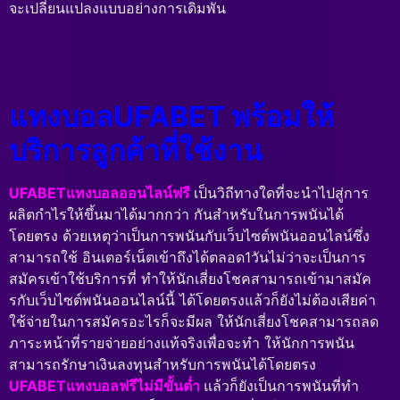
จะเปลี่ยนแปลงแบบอย่างการเดิมพัน
แทงบอลUFABET พร้อมให้
บริการลูกค้าที่ใช้งาน
UFABETแทงบอลออนไลน์ฟรี
เป็นวิถีทางใดที่จะนำไปสู่การ
ผลิตกำไรให้ขึ้นมาได้มากกว่า กันสำหรับในการพนันได้
โดยตรง ด้วยเหตุว่าเป็นการพนันกับเว็บไซต์พนันออนไลน์ซึ่ง
สามารถใช้ อินเตอร์เน็ตเข้าถึงได้ตลอด1วันไม่ว่าจะเป็นการ
สมัครเข้าใช้บริการที่ ทำให้นักเสี่ยงโชคสามารถเข้ามาสมัค
รกับเว็บไซต์พนันออนไลน์นี้ ได้โดยตรงแล้วก็ยังไม่ต้องเสียค่า
ใช้จ่ายในการสมัครอะไรก็จะมีผล ให้นักเสี่ยงโชคสามารถลด
ภาระหน้าที่รายจ่ายอย่างแท้จริงเพื่อจะทำ ให้นักการพนัน
สามารถรักษาเงินลงทุนสำหรับการพนันได้โดยตรง
UFABETแทงบอลฟรีไม่มีขั้นต่ำ
แล้วก็ยังเป็นการพนันที่ทำ