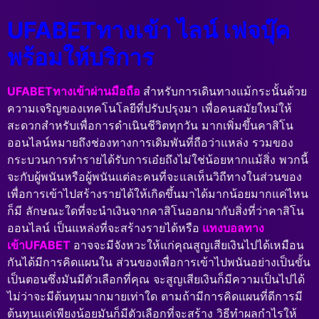
UFABETทางเข้า ไลน์ เฟจบุ๊ค
พร้อมให้บริการ
UFABETทางเข้าผ่านมือถือ
สำหรับการเดินทางแม้กระนั้นด้วย
ความเจริญของเทคโนโลยีที่ปรับปรุงมา เพื่อคนสมัยใหม่ให้
สะดวกสำหรับเพื่อการดำเนินชีวิตทุกวัน มากเพิ่มขึ้นคาสิโน
ออนไลน์หมายถึงช่องทางการเดิมพันที่ถือว่าแหล่ง รวมของ
กระบวนการทำรายได้รับการเอ๋ยถึงไม่ใช่น้อยหากแม้สิ่ง พวกนี้
จะกับผู้พนันหรือผู้พนันแต่ละคนที่จะแลเห็นวิถีทางในส่วนของ
เพื่อการเข้าไปสร้างรายได้ให้เกิดขึ้นมาได้มากน้อยมากแค่ไหน
ก็มี ลักษณะใดที่จะนำเงินจากคาสิโนออกมากับสิ่งที่ว่าคาสิโน
ออนไลน์ เป็นแหล่งที่จะสร้างรายได้หรือ
แทงบอลทาง
เข้า
UFABET
อาจจะมีจังหวะให้แก่คุณสูญเสียเงินไปได้เหมือน
กันได้มีการคิดแผนใน ส่วนของเพื่อการเข้าไปพนันอย่างเป็นขั้น
เป็นตอนซึ่งมันมีตัวเลือกที่คุณ จะสูญเสียเงินก็มีความเป็นไปได้
ไม่ว่าจะมีต้นทุนมากมายเท่าใด ตามถ้ามีการคิดแผนที่ดีการมี
ต้นทุนแค่เพียงน้อยมันก็มีตัวเลือกที่จะสร้าง วิธีทำผลกำไรให้