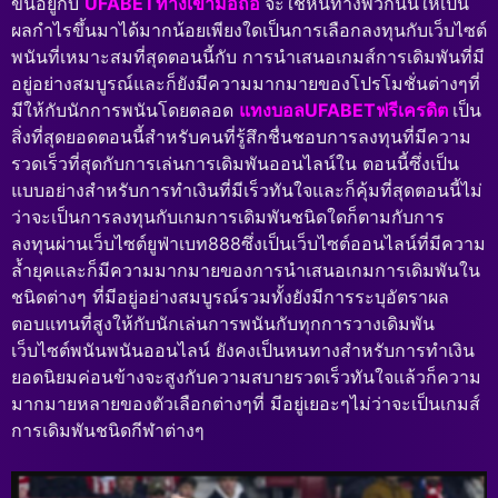
ขึ้นอยู่กับ
UFABETทางเข้ามือถือ
จะใช้หนทางพวกนั้นให้เป็น
ผลกำไรขึ้นมาได้มากน้อยเพียงใดเป็นการเลือกลงทุนกับเว็บไซต์
พนันที่เหมาะสมที่สุดตอนนี้กับ การนำเสนอเกมส์การเดิมพันที่มี
อยู่อย่างสมบูรณ์และก็ยังมีความมากมายของโปรโมชั่นต่างๆที่
มีให้กับนักการพนันโดยตลอด
แทงบอลUFABETฟรีเครดิต
เป็น
สิ่งที่สุดยอดตอนนี้สำหรับคนที่รู้สึกชื่นชอบการลงทุนที่มีความ
รวดเร็วที่สุดกับการเล่นการเดิมพันออนไลน์ใน ตอนนี้ซึ่งเป็น
แบบอย่างสำหรับการทำเงินที่มีเร็วทันใจและก็คุ้มที่สุดตอนนี้ไม่
ว่าจะเป็นการลงทุนกับเกมการเดิมพันชนิดใดก็ตามกับการ
ลงทุนผ่านเว็บไซต์ยูฟ่าเบท888ซึ่งเป็นเว็บไซต์ออนไลน์ที่มีความ
ล้ำยุคและก็มีความมากมายของการนำเสนอเกมการเดิมพันใน
ชนิดต่างๆ ที่มีอยู่อย่างสมบูรณ์รวมทั้งยังมีการระบุอัตราผล
ตอบแทนที่สูงให้กับนักเล่นการพนันกับทุกการวางเดิมพัน
เว็บไซต์พนันพนันออนไลน์ ยังคงเป็นหนทางสำหรับการทำเงิน
ยอดนิยมค่อนข้างจะสูงกับความสบายรวดเร็วทันใจแล้วก็ความ
มากมายหลายของตัวเลือกต่างๆที่ มีอยู่เยอะๆไม่ว่าจะเป็นเกมส์
การเดิมพันชนิดกีฬาต่างๆ