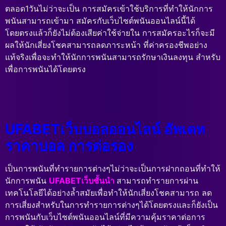
ตลอด1วันไม่ว่าจะเป็น การสมัครเข้าใช้บริการที่ทำให้นักการ
พนันสามารถเข้ามา สมัครกับเว็บไซต์พนันออนไลน์นี้ได้
โดยตรงแล้วก็ยังไม่ต้องเสียค่าใช้จ่ายใน การสมัครอะไรก็จะมี
ผลให้นักเสี่ยงโชคสามารถลดภาระหน้า ที่ค่าครองชีพอย่าง
แท้จริงเพื่อจะทำให้นักการพนันสามารถรักษาเงินลงทุน สำหรับ
เพื่อการพนันได้โดยตรง
UFABETเว็บบอลออนไลน์ อัพเดท
ราคาบอล การต่อรอง
เป็นการพนันที่ทำรายการต่างๆไม่ว่าจะเป็นการฝากถอนที่ทำให้
นักการพนัน
UFABETเว็บชั้นนำ
สามารถทำรายการผ่าน
เทคโนโลยีได้อย่างล้ำสมัยเพื่อทำให้นักเสี่ยงโชคสามารถ ลด
การเสี่ยงสำหรับในการทำรายการต่างๆได้โดยตรงและก็ยังเป็น
การพนันกับเว็บไซต์พนันออนไลน์ที่มีความคุ้มราคาต่อการ