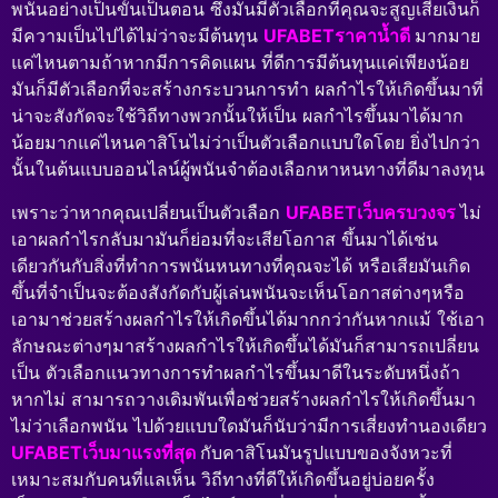
พนันอย่างเป็นขั้นเป็นตอน ซึ่งมันมีตัวเลือกที่คุณจะสูญเสียเงินก็
มีความเป็นไปได้ไม่ว่าจะมีต้นทุน
UFABETราคาน้ำดี
มากมาย
แค่ไหนตามถ้าหากมีการคิดแผน ที่ดีการมีต้นทุนแค่เพียงน้อย
มันก็มีตัวเลือกที่จะสร้างกระบวนการทำ ผลกำไรให้เกิดขึ้นมาที่
น่าจะสังกัดจะใช้วิถีทางพวกนั้นให้เป็น ผลกำไรขึ้นมาได้มาก
น้อยมากแค่ไหนคาสิโนไม่ว่าเป็นตัวเลือกแบบใดโดย ยิ่งไปกว่า
นั้นในต้นแบบออนไลน์ผู้พนันจำต้องเลือกหาหนทางที่ดีมาลงทุน
เพราะว่าหากคุณเปลี่ยนเป็นตัวเลือก
UFABETเว็บครบวงจร
ไม่
เอาผลกำไรกลับมามันก็ย่อมที่จะเสียโอกาส ขึ้นมาได้เช่น
เดียวกันกับสิ่งที่ทำการพนันหนทางที่คุณจะได้ หรือเสียมันเกิด
ขึ้นที่จำเป็นจะต้องสังกัดกับผู้เล่นพนันจะเห็นโอกาสต่างๆหรือ
เอามาช่วยสร้างผลกำไรให้เกิดขึ้นได้มากกว่ากันหากแม้ ใช้เอา
ลักษณะต่างๆมาสร้างผลกำไรให้เกิดขึ้นได้มันก็สามารถเปลี่ยน
เป็น ตัวเลือกแนวทางการทำผลกำไรขึ้นมาดีในระดับหนึ่งถ้า
หากไม่ สามารถวางเดิมพันเพื่อช่วยสร้างผลกำไรให้เกิดขึ้นมา
ไม่ว่าเลือกพนัน ไปด้วยแบบใดมันก็นับว่ามีการเสี่ยงทำนองเดียว
UFABETเว็บมาแรงที่สุด
กับคาสิโนมันรูปแบบของจังหวะที่
เหมาะสมกับคนที่แลเห็น วิถีทางที่ดีให้เกิดขึ้นอยู่บ่อยครั้ง