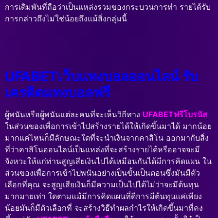
การเดิมพันที่ถือว่าเป็นแหล่งรวมของกระบวนการทำ รายได้รับ
การกล่าวถึงไม่ใช่น้อยถึงแม้สิ่งกลุ่มนี้
UFABETเว็บแทงบอลออนไลน์ รับ
เครดิตแทงบอลฟรี
ผู้พนันหรือผู้พนันแต่ละคนที่จะเห็นวิถีทาง
UFABETฟรีโบรนัส
ในส่วนของเพื่อการเข้าไปสร้างรายได้ให้เกิดขึ้นมาได้ มากน้อย
มากแค่ไหนก็มีลักษณะใดที่จะนำเงินจากคาสิโน ออกมากับสิ่ง
ที่ว่าคาสิโนออนไลน์เป็นแหล่งที่จะสร้างรายได้หรืออาจจะมี
จังหวะให้แก่ท่านสูญเสียเงินไปได้เหมือนกันได้มีการคิดแผน ใน
ส่วนของเพื่อการเข้าไปพนันอย่างเป็นขั้นเป็นตอนซึ่งมันมีตัว
เลือกที่คุณ จะสูญเสียเงินก็มีความเป็นไปได้ไม่ว่าจะมีต้นทุน
มากมายเท่า ใดตามแม้มีการคิดแผนที่ดีการมีต้นทุนแค่เพียง
น้อยมันก็มีตัวเลือกที่ จะสร้างวิธีทำผลกำไรให้เกิดขึ้นมาที่คง