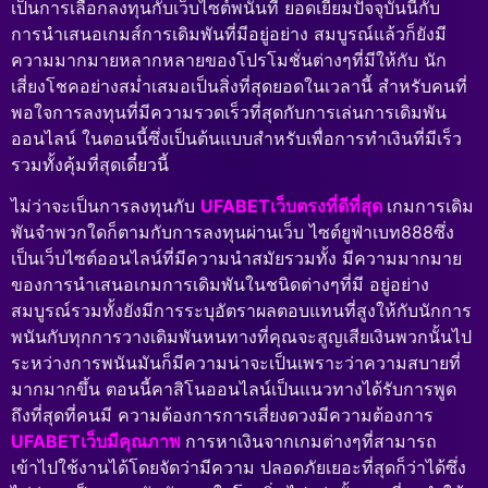
เป็นการเลือกลงทุนกับเว็บไซต์พนันที่ ยอดเยี่ยมปัจจุบันนี้กับ
การนำเสนอเกมส์การเดิมพันที่มีอยู่อย่าง สมบูรณ์แล้วก็ยังมี
ความมากมายหลากหลายของโปรโมชั่นต่างๆที่มีให้กับ นัก
เสี่ยงโชคอย่างสม่ำเสมอเป็นสิ่งที่สุดยอดในเวลานี้ สำหรับคนที่
พอใจการลงทุนที่มีความรวดเร็วที่สุดกับการเล่นการเดิมพัน
ออนไลน์ ในตอนนี้ซึ่งเป็นต้นแบบสำหรับเพื่อการทำเงินที่มีเร็ว
รวมทั้งคุ้มที่สุดเดี๋ยวนี้
ไม่ว่าจะเป็นการลงทุนกับ
UFABETเว็บตรงที่ดีที่สุด
เกมการเดิม
พันจำพวกใดก็ตามกับการลงทุนผ่านเว็บ ไซต์ยูฟ่าเบท888ซึ่ง
เป็นเว็บไซต์ออนไลน์ที่มีความนำสมัยรวมทั้ง มีความมากมาย
ของการนำเสนอเกมการเดิมพันในชนิดต่างๆที่มี อยู่อย่าง
สมบูรณ์รวมทั้งยังมีการระบุอัตราผลตอบแทนที่สูงให้กับนักการ
พนันกับทุกการวางเดิมพันหนทางที่คุณจะสูญเสียเงินพวกนั้นไป
ระหว่างการพนันมันก็มีความน่าจะเป็นเพราะว่าความสบายที่
มากมากขึ้น ตอนนี้คาสิโนออนไลน์เป็นแนวทางได้รับการพูด
ถึงที่สุดที่คนมี ความต้องการการเสี่ยงดวงมีความต้องการ
UFABETเว็บมีคุณภาพ
การหาเงินจากเกมต่างๆที่สามารถ
เข้าไปใช้งานได้โดยจัดว่ามีความ ปลอดภัยเยอะที่สุดก็ว่าได้ซึ่ง