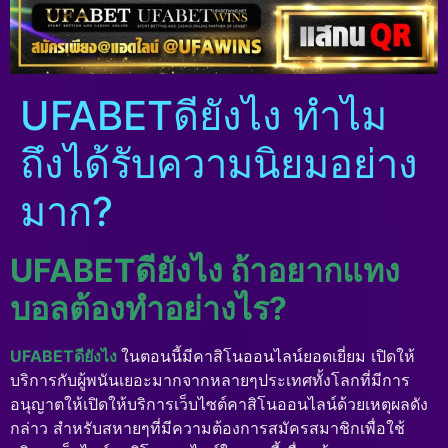
UFABETดียังไง ทำไม
ถึงได้รับความนิยมอย่าง
มาก?
UFABETดียังไง ถ้าอยากแทง
บอลต้องทำอย่างไร?
UFABETดียังไง
ในตอนนี้มีคาสิโนออนไลน์ยอดเยี่ยม เปิดให้
บริการกับผู้พนันเยอะมากจากหลายๆประเทศทั้งโลกที่มีการ
อนุญาตให้เปิดให้บริการเว็บไซต์คาสิโนออนไลน์ด้วยเหตุผลดัง
กล่าว สำหรับสหายๆที่มีความต้องการสมัครสมาชิกเพื่อใช้