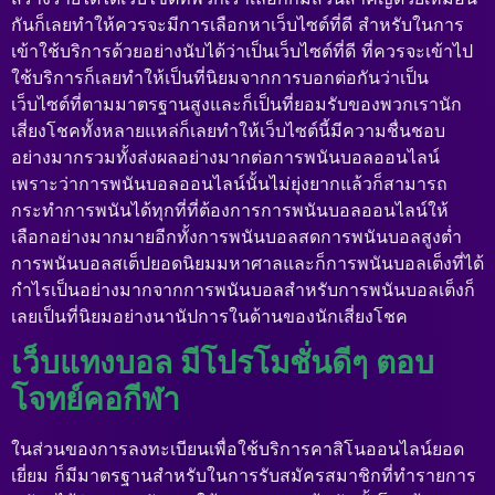
กันก็เลยทำให้ควรจะมีการเลือกหาเว็บไซต์ที่ดี สำหรับในการ
เข้าใช้บริการด้วยอย่างนับได้ว่าเป็นเว็บไซต์ที่ดี ที่ควรจะเข้าไป
ใช้บริการก็เลยทำให้เป็นที่นิยมจากการบอกต่อกันว่าเป็น
เว็บไซต์ที่ตามมาตรฐานสูงและก็เป็นที่ยอมรับของพวกเรานัก
เสี่ยงโชคทั้งหลายแหล่ก็เลยทำให้เว็บไซต์นี้มีความชื่นชอบ
อย่างมากรวมทั้งส่งผลอย่างมากต่อการพนันบอลออนไลน์
เพราะว่าการพนันบอลออนไลน์นั้นไม่ยุ่งยากแล้วก็สามารถ
กระทำการพนันได้ทุกที่ที่ต้องการการพนันบอลออนไลน์ให้
เลือกอย่างมากมายอีกทั้งการพนันบอลสดการพนันบอลสูงต่ำ
การพนันบอลสเต็ปยอดนิยมมหาศาลและก็การพนันบอลเต็งที่ได้
กำไรเป็นอย่างมากจากการพนันบอลสำหรับการพนันบอลเต็งก็
เลยเป็นที่นิยมอย่างนานัปการในด้านของนักเสี่ยงโชค
เว็บแทงบอล มีโปรโมชั่นดีๆ ตอบ
โจทย์คอกีฬา
ในส่วนของการลงทะเบียนเพื่อใช้บริการคาสิโนออนไลน์ยอด
เยี่ยม ก็มีมาตรฐานสำหรับในการรับสมัครสมาชิกที่ทำรายการ