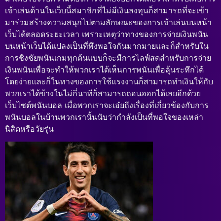
เข้าเล่นด้านในเว็บนี้สมาชิกที่ไม่มีเงินลงทุนก็สามารถที่จะเข้า
มาร่วมสร้างความสนุกไปตามลักษณะของการเข้าเล่นบนหน้า
เว็บได้ตลอดระยะเวลา เพราะเหตุว่าทางของการจ่ายเงินพนัน
บนหน้าเว็บได้แปลงเป็นที่พึงพอใจกันมากมายและก็สำหรับใน
การชิงชัยพนันเกมทุกต้นแบบก็จะมีการไลฟ์สดสำหรับการจ่าย
เงินพนันเพื่อจะทำให้พวกเราได้เห็นการพนันเพื่อลุ้นระทึกได้
โดยง่ายและก็ในทางของการใช้แรงงานก็สามารถทำเงินให้กับ
พวกเราได้ข้างในไม่กี่นาทีก็สามารถถอนออกได้เลยอีกด้วย
เว็บไซต์พนันบอล เมื่อพวกเราจะเอ๋ยถึงเรื่องที่เกี่ยวข้องกับการ
พนันบอลในบ้านพวกเรานั้นนับว่ากำลังเป็นที่พอใจของเหล่า
นิสิตหรือวัยรุ่น