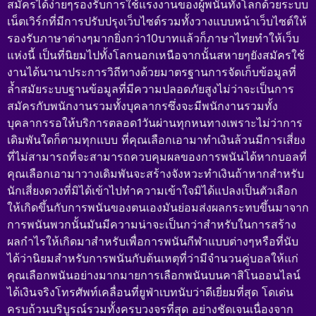
สมัครได้ง่ายๆรองรับการใช้แรงงานของผู้พนันทั้งโลกด้วยระบบ
เน็ตเวิร์กที่มีการปรับปรุงเว็บไซต์รวมทั้งวางแบบหน้าเว็บไซต์ให้
รองรับภาษาต่างๆมากยิ่งกว่า10บาทแล้วก็ภาษาไทยทำให้เว็บ
แห่งนี้ เป็นที่นิยมไปทั้งโลกนอกเหนือจากนั้นสหายๆยังสมัครใช้
งานได้นานาประการวิถีทางด้วยมาตรฐานการจัดเก็บข้อมูลที่
ล้ำสมัยระบบฐานข้อมูลที่มีความปลอดภัยสูงไม่ว่าจะเป็นการ
สมัครกับพนักงานรวมทั้งบุคลากรซึ่งจะมีพนักงานรวมทั้ง
บุคลากรรอให้บริการตลอด1วันผ่านทุกหนทางเพราะไม่ว่าการ
เดิมพันใดก็ตามทุกแบบ ที่คุณเลือกเอามาทำเงินล้วนมีการเสี่ยง
ที่ไม่สามารถที่จะสามารถควบคุมผลของการพนันได้หากบอลที่
คุณเลือกเอามาวางเดิมพันจะสร้างจังหวะทำเงินถ้าหากสำหรับ
นักเสี่ยงดวงที่มิได้เข้าไปทำความเข้าใจมิได้แปลงเป็นตัวเลือก
ให้เกิดขึ้นกับการพนันของตนเองมันย่อมส่งผลกระทบขึ้นมาจาก
การพนันพวกนั้นมันมีความน่าจะเป็นกว่าสำหรับในการสร้าง
ผลกำไรให้เกิดมาสำหรับเพื่อการพนันกีฬาแบบต่างๆหรือที่นับ
ได้ว่านิยมสำหรับการพนันกับต้นเหตุที่ว่ามีจำนวนคู่บอลให้แก่
คุณเลือกพนันอย่างมากมายการเลือกพนันบนคาสิโนออนไลน์
ได้เงินจริงโทรศัพท์เคลื่อนที่ยูฟ่าเบทนับว่าดีเยี่ยมที่สุด โดเด่น
ครบถ้วนบริบูรณ์รวมทั้งครบวงจรที่สุด อย่างชัดเจนเนื่องจาก