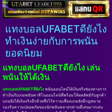
แทงบอลUFABETดียังไง
ทำเงินง่ายกับการพนัน
ยอดนิยม
แทงบอลUFABETดียังไง เล่น
พนันให้ได้เงิน
แทงบอลUFABETดียังไง
พนันออนไลน์ได้เงินจริงช่องทางการ
ทำเงินกับเกมพนันคาสิโนออนไลน์ที่พร้อมให้ผลลัพธ์กับลูกค้า
แถมยังได้เงินจริงอีกด้วยซึ่งไร้ความเสี่ยงแถมยังมีกฎหมาย
รองรับความปลอดภัยของนักพนันหลายๆท่านที่เล่นมากเล่น