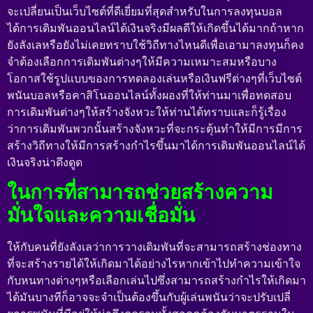
จะเปลี่ยนเป็นเว็บไซต์ที่ดีเยี่ยมที่สุดสำหรับในการลงทุนบอล
ได้การเดิมพันออนไลน์ได้เงินจริงมีผลดีให้เกิดขึ้นได้มากถ้าหาก
ยังลังเลหรือยังไม่เคยทราบใช้วิถีทางไหนดีเพื่อเอามาลงทุนก็คง
จำต้องเลือกการเดิมพันต่างๆให้มีความเหมาะสมหรือบาง
โอกาสใช้รูปแบบของการทดลองเล่นหรือเงินฟรีต่างๆที่เว็บไซต์
พนันบอลหรือคาสิโนออนไลน์ทั้งผองที่ให้ท่านมาเพื่อทดสอบ
การเดิมพันต่างๆให้สร้างจังหวะให้ท่านได้ทราบและก็รู้เรื่อง
ว่าการเดิมพันพวกนั้นสร้างจังหวะที่จะกระตุ้นทำให้มีการมีการ
สร้างวิถีทางให้มีการสร้างกำไรขึ้นมาได้การเดิมพันออนไลน์ได้
เงินจริงน่าดึงดูด
ในการที่สามารถช่วยสร้างความ
มั่นใจและความเชื่อมั่น
ให้กับคนที่ยังลังเลว่าการวางเดิมพันที่จะสามารถสร้างช่องทาง
ที่จะสร้างรายได้ให้เกิดมาได้อย่างไรหากเข้าไปทำความเข้าใจ
กับหนทางต่างๆหรือเลือกเล่นไปซึ่งสามารถสร้างกำไรให้เกิดมา
ได้มันบางทีก็อาจจะจำเป็นต้องขึ้นกับผู้เล่นพนันว่าจะปรับเปลี่