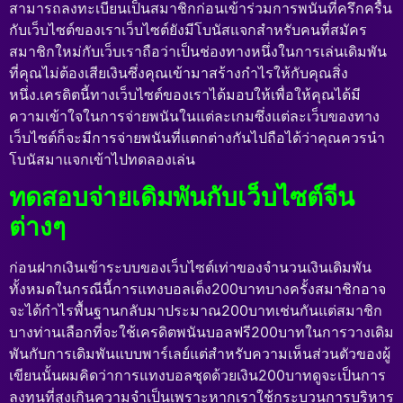
สามารถลงทะเบียนเป็นสมาชิกก่อนเข้าร่วมการพนันที่ครึกครื้น
กับเว็บไซต์ของเราเว็บไซต์ยังมีโบนัสแจกสำหรับคนที่สมัคร
สมาชิกใหม่กับเว็บเราถือว่าเป็นช่องทางหนึ่งในการเล่นเดิมพัน
ที่คุณไม่ต้องเสียเงินซึ่งคุณเข้ามาสร้างกำไรให้กับคุณสิ่ง
หนึ่ง.เครดิตนี้ทางเว็บไซต์ของเราได้มอบให้เพื่อให้คุณได้มี
ความเข้าใจในการจ่ายพนันในแต่ละเกมซึ่งแต่ละเว็บของทาง
เว็บไซต์ก็จะมีการจ่ายพนันที่แตกต่างกันไปถือได้ว่าคุณควรนำ
โบนัสมาแจกเข้าไปทดลองเล่น
ทดสอบจ่ายเดิมพันกับเว็บไซต์จีน
ต่างๆ
ก่อนฝากเงินเข้าระบบของเว็บไซต์เท่าของจำนวนเงินเดิมพัน
ทั้งหมดในกรณีนี้การแทงบอลเต็ง200บาทบางครั้งสมาชิกอาจ
จะได้กำไรพื้นฐานกลับมาประมาณ200บาทเช่นกันแต่สมาชิก
บางท่านเลือกที่จะใช้เครดิตพนันบอลฟรี200บาทในการวางเดิม
พันกับการเดิมพันแบบพาร์เลย์แต่สำหรับความเห็นส่วนตัวของผู้
เขียนนั้นผมคิดว่าการแทงบอลชุดด้วยเงิน200บาทดูจะเป็นการ
ลงทุนที่สูงเกินความจำเป็นเพราะหากเราใช้กระบวนการบริหาร