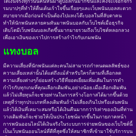
ได้เงินจริงทุกวันนี้คนหันมาดูบอลกันมากขึ้นและคงจะเจอกิจกร
รมบาปๆที่ทำให้ตื่นเต้นเร้าใจขึ้นเรื่อยๆและเว็บพนันบอลสะดวก
สบายจากเมื่อก่อนจำเป็นต้องไปแทงโต๊ะบอลในที่ลับตาคน
ทำให้นักพนันหลายคนหันมาพนันบอลกับเว็บไซต์เมื่อธุรกิจ
เติบโตมีเว็บพนันบอลเกิดขึ้นมากมายรวมถึงเว็บไซต์หลอกลวง
เพื่อเอาเงินของเราไปการสร้างกำไรกับเกมพนัน
แทงบอล
มีความเสี่ยงที่นักพนันแต่ละคนไม่สามารถกำหนดผลลัพธ์ของ
ความเสี่ยงเหล่านั้นได้แต่ถึงแม้สำหรับใครก็ตามที่เลือกลด
ความเสี่ยงต่างๆก็ย่อมสร้างวิธีที่ยอดเยี่ยมเพิ่มเติมในการทำ
กำไรกับทุกเกมที่คุณเลือกเดิมพัน,อย่างน้อย.เมื่อเลือกเดิมพัน
แล้วไม่เสียทุนก็จะช่วยท่านในการสร้างโอกาสได้มากขึ้นด้วย
เหตุที่ว่าทุกประเภทที่ลงเดิมพันถ้าไม่เสี่ยงเกินไปหรือเล่นพนัน
แล้วได้เงินที่เหมาะสมหรือได้เงินคืนมากกว่า1เท่าของเงินที่ท่าน
วางเดิมพันก็จะช่วยให้เป็นประโยชน์มากขึ้นในภายภาคหน้า
การพนันออนไลน์ได้เงินจริงในระบบการจ่ายพนันของเว็บไซต์นี้
เป็นเว็บพนันออนไลน์ที่ดีที่สุดซึ่งให้สมาชิกที่เข้ามาใช้บริการบน