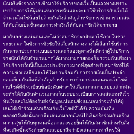
เงินจริงซึ่งจากการเข้ามาใช้บริการของเว็บเป็นแถวทางเพราะ
เขาต้องการให้ผู้เล่นเล่นการพนันและจะมาใช้บริการกับเว็บได้
จำนวนไม่ใช่น้อยไปด้วยกันสิ่งสำคัญสำหรับการเข้ามาร่วมเล่น
ให้กับเว็บเป็นขั้นตอนการทำเงินให้กับสมาชิกได้มากมาย
มากันอย่างแน่นอนและไม่ว่าสมาชิกจะกลับมาใช้ภายในช่วง
ระยะเวลาใดซึ่งการชิงชัยให้เสี่ยงนักดวงดวงได้เลือกใช้บริการ
กันนานาประการแบบอย่างและก็ลองดูทางนั้นดีกว่าผู้ให้บริการ
จ่ายเงินให้กับจำนวนมากได้มากมายก่ายกองก็มารวมกันเพื่อมา
ใช้บริการเว็บนี้เป็นแถวประจำทางมากที่สุดสำหรับสมาชิกที่ให้
ความช่วยเหลือและให้ใจเขาพร้อมกับการจ่ายเงินเป็นประจำ
ยอดเยี่ยมกันลืมที่สำคัญสำหรับการเข้ามาร่วมเล่นเพจเว็บไซต์
เว็บไซต์ที่มีระเบียบข้อบังคับต่างๆให้เลือกมากมายแบบแล้วก็มัน
จะทำให้กับเงินจำนวนมากเว็บระบบระเบียบการเลเล่นเกมที่เร็ว
ทันใจและไม่ต้องรับส่งข้อมูลแน่นอนซึ่งแน่นอนว่าจะทำให้ผู้
เล่นได้เข้าร่วมเล่นพร้อมกับเว็บไซต์ที่ได้รับความบันเทิง
ตลอด1วันดังนั้นอย่าลืมเล่นเกมออนไลน์ได้เงินจริงร่วมกันสร้าง
ความสุขให้กับทุกคนเพื่อตกแต่งรอยยิ้มให้กับสมาชิกสำหรับสิ่ง
ที่จะเกิดขึ้นจริงด้วยกันและอย่าลืมว่ายิ่งเล่นมากเท่าไหร่ให้